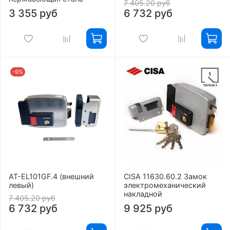
7 405.20 руб
3 355 руб
6 732 руб
-9%
AT-EL101GF.4 (внешний
CISA 11630.60.2 Замок
левый)
электромеханический
накладной
7 405.20 руб
6 732 руб
9 925 руб