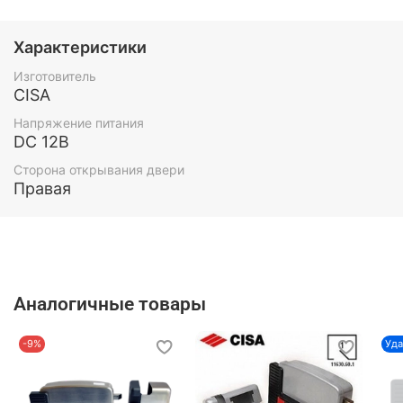
(наружу петли справа), 12V, 15VA
Характеристики
Изготовитель
CISA
Напряжение питания
DC 12В
Сторона открывания двери
Правая
Аналогичные товары
-9%
Уда