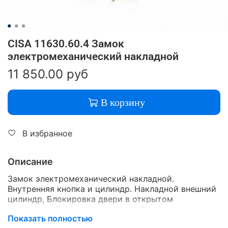
CISA 11630.60.4 Замок
электромеханический накладной
11 850.00 руб
В корзину
В избранное
Описание
Замок электромеханический накладной.
Внутренняя кнопка и цилиндр. Накладной внешний
цилиндр, Блокировка двери в открытом
состоянии, Блокировка кнопки, Окрашенные серым
Показать полностью
лаком. С самоблокирующейся защелкой, тип 4