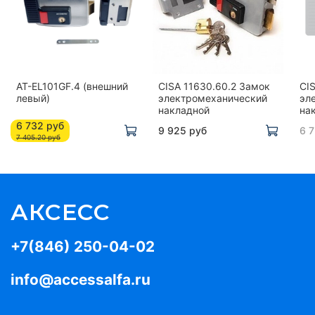
AT-EL101GF.4 (внешний
CISA 11630.60.2 Замок
CI
левый)
электромеханический
эл
накладной
на
6 732 руб
9 925 руб
6 
7 405.20 руб
АКСЕСС
+7(846) 250-04-02
info@accessalfa.ru