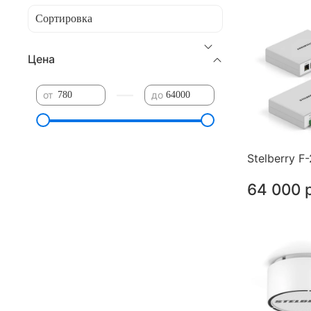
Цена
—
от
до
Stelberry F
64 000 