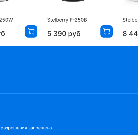
F-250W
Stelberry F-250B
Stelbe
уб
5 390 руб
8 44
о разрешения запрещено