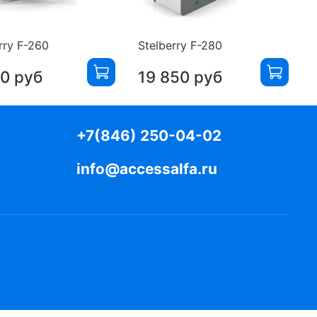
rry F-260
Stelberry F-280
0 руб
19 850 руб
+7(846) 250-04-02
info@accessalfa.ru