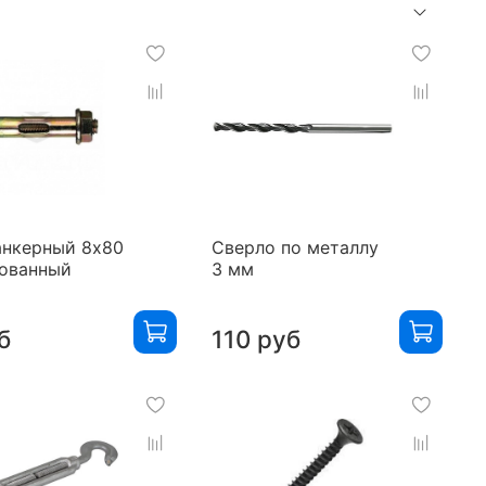
анкерный 8х80
Сверло по металлу
ованный
3 мм
б
110 руб