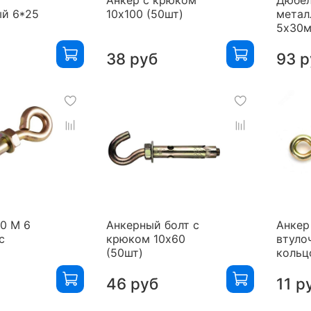
ый 6*25
10х100 (50шт)
метал
5х30м
38 руб
93 р
60 М 6
Анкерный болт с
Анкер
с
крюком 10х60
втуло
(50шт)
кольц
46 руб
11 р