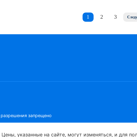
1
2
3
След
о разрешения запрещено
 Цены, указанные на сайте, могут изменяться, и для 