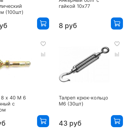
лический
гайкой 10х77
м (100шт)
уб
8 руб
 8 х 40 М 6
Талреп крюк-кольцо
чный с
М6 (30шт)
ом
уб
43 руб