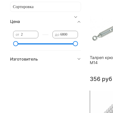
Цена
—
от
до
Талреп крю
Изготовитель
М14
356 руб