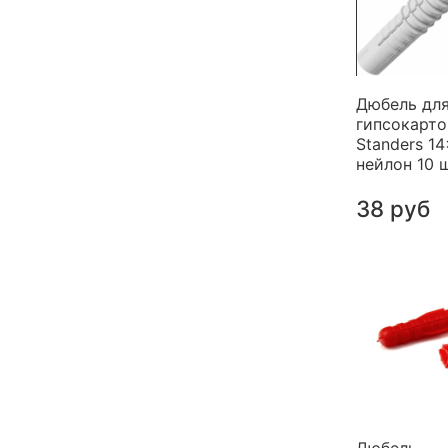
Дюбель дл
гипсокарто
Standers 1
нейлон 10 ш
38 руб
Дюбель