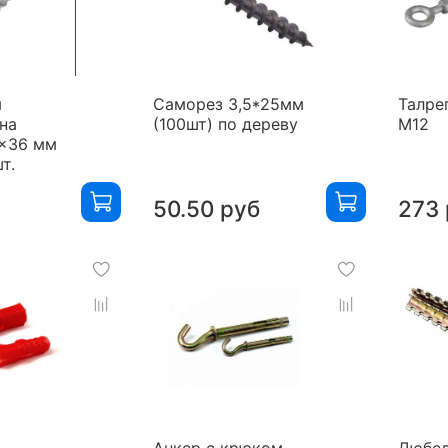
я
Саморез 3,5*25мм
Талре
на
(100шт) по дереву
М12
4x36 мм
т.
50.50 руб
273 
Анкер с крюком
Дюбе