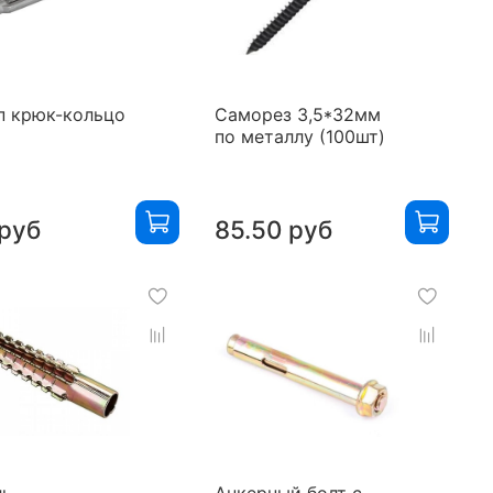
п крюк-кольцо
Саморез 3,5*32мм
по металлу (100шт)
руб
85.50 руб
ль
Анкерный болт с