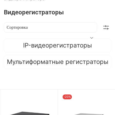
Видеорегистраторы
IP-видеорегистраторы
Мультиформатные регистраторы
-20%