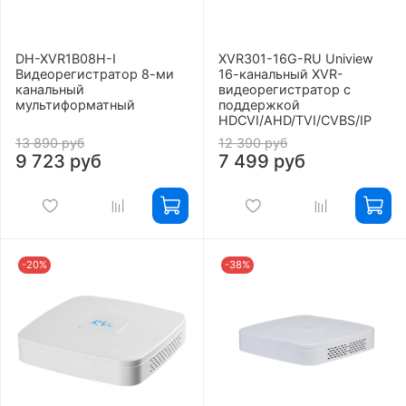
DH-XVR1B08H-I
XVR301-16G-RU Uniview
Видеорегистратор 8-ми
16-канальный XVR-
канальный
видеорегистратор с
мультиформатный
поддержкой
HDCVI/AHD/TVI/CVBS/IP
13 890 руб
12 390 руб
9 723 руб
7 499 руб
-20%
-38%