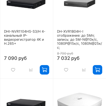
DHI-NVR1104HS-S3/H 4-
DH-XVR1B04H-I
канальный IP-
отображение: до 5Мп;
видеорегистратор 4K и
запись: до 5M-N@10к/с,
H.265+
1080P@15к/с, 1080N@25к/
с;
8 790 руб
7 090 руб
7 032 руб