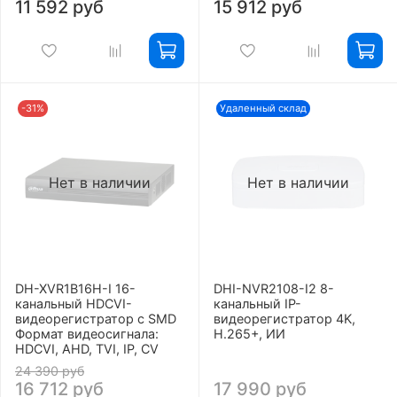
11 592 руб
15 912 руб
-31%
Удаленный склад
Нет в наличии
Нет в наличии
DH-XVR1B16H-I 16-
DHI-NVR2108-I2 8-
канальный HDCVI-
канальный IP-
видеорегистратор c SMD
видеорегистратор 4K,
Формат видеосигнала:
H.265+, ИИ
HDCVI, AHD, TVI, IP, CV
24 390 руб
16 712 руб
17 990 руб