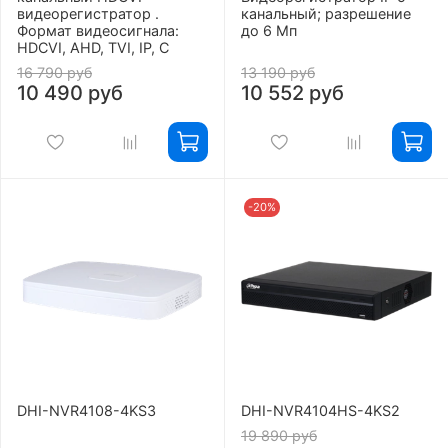
видеорегистратор .
канальный; разрешение
Формат видеосигнала:
до 6 Мп
HDCVI, AHD, TVI, IP, C
16 790 руб
13 190 руб
10 490 руб
10 552 руб
-20%
DHI-NVR4108-4KS3
DHI-NVR4104HS-4KS2
19 890 руб