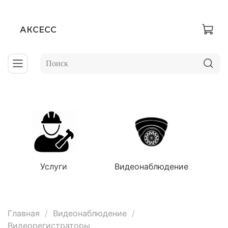
АКСЕСС
Услуги
Видеонаблюдение
Главная
Видеонаблюдение
Видеорегистраторы