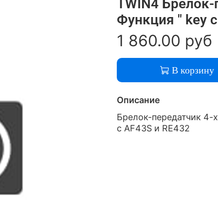
TWIN4 Брелок-
Функция " key c
1 860.00 руб
В корзину
Описание
Брелок-передатчик 4-х
с AF43S и RE432