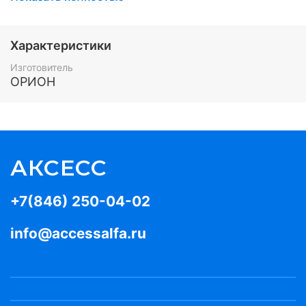
колодка «под винт»,
Назначение изделия
Характеристики
Предназначен для считывания кода
Изготовитель
идентификационных карточек и сопряжения с
ОРИОН
системами, имеющими входной формат данных
Dallas Touch Memory.
АКСЕСС
+7(846) 250-04-02
info@accessalfa.ru