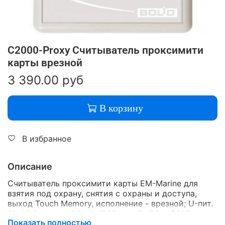
С2000-Proxy Считыватель проксимити
карты врезной
3 390.00 руб
В корзину
В избранное
Описание
Считыватель проксимити карты EM-Marine для
взятия под охрану, снятия с охраны и доступа,
выход Touch Memory, исполнение - врезной; U-пит.
10...15 В, I-потр. 60 мА, IP20, t-раб. -20...+50°С,
Показать полностью
габ.размеры 123х97х8 мм. Съёмная контактная