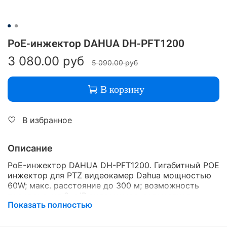
PoE-инжектор DAHUA DH-PFT1200
3 080.00 руб
5 090.00 руб
В корзину
В избранное
Описание
PoE-инжектор DAHUA DH-PFT1200. Гигабитный РОЕ
инжектор для PTZ видеокамер Dahua мощностью
60W; макс. расстояние до 300 м; возможность
подключения 3-х IP видеокамер; совместная
Показать полностью
работа с PFT1300.