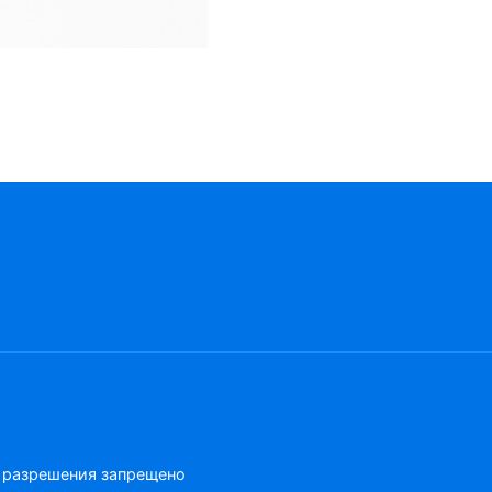
слаботочной сети от 0 до 220В посредством скруток, клем
пр. допустима установк
для открытой проводк
защиты от сырости и 
электропровводных ка
о разрешения запрещено