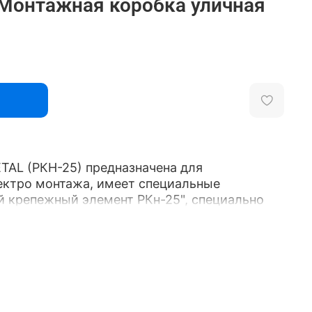
 Монтажная коробка уличная
AL (РКН-25) предназначена для
ектро монтажа, имеет специальные
й крепежный элемент РКн-25", специально
акрепления металлических гофро - труб,
ладки коммуникаций электро сетей.
тации на незащищенных от попадания
(струй воды), находящихся под открытым
даниях, столбах). В ответвительной коробке
AL (РКН-25) производится разводка
дов электрической высоковольтной и