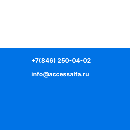
ников и
а в полых стенах и стенах из гипсо-картона
и. Коробка монтажная применяется для
механических повреждений мест соединения
белей уложенных в металлорукав.
+7(846) 250-04-02
info@accessalfa.ru