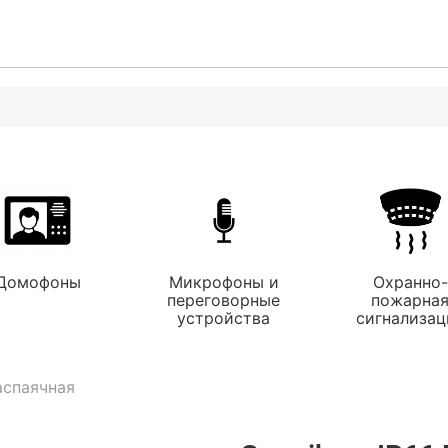
Домофоны
Микрофоны и
Охранно-
переговорные
пожарна
устройства
сигнализац
аспаячная