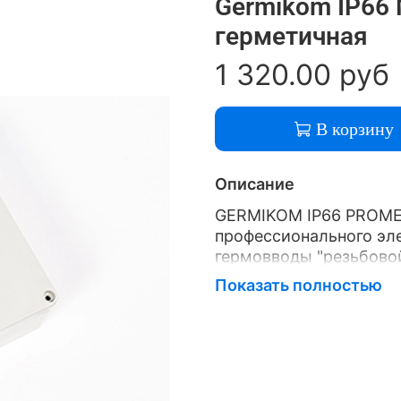
Germikom IP66
герметичная
1 320.00 руб
В корзину
Описание
GERMIKOM IP66 PROMET
профессионального эл
гермовводы "резьбово
предназначенных для з
Показать полностью
монтируемых для прок
Расчитана для эксплуа
атмосферных осадков 
небом конструкциях (з
GERMIKOM IP66 PROMET
(разветвление) прово