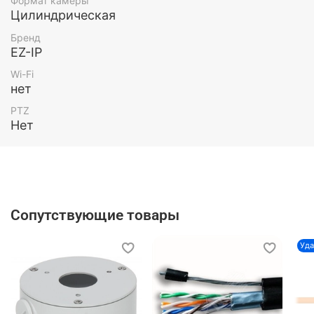
Формат камеры
Цилиндрическая
Бренд
EZ-IP
Wi-Fi
нет
PTZ
Нет
Сопутствующие товары
Уда