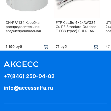
DH-PFA134 Коробка
FTP Cat.5e 4x2xAWG24
UT
распределительная
Cu PE Standard Outdoor
24
водонепроницаемая
T-FG8 (трос) SUPRLAN
ор
1 190 руб
71 руб
47
АКСЕСС
+7(846) 250-04-02
info@accessalfa.ru