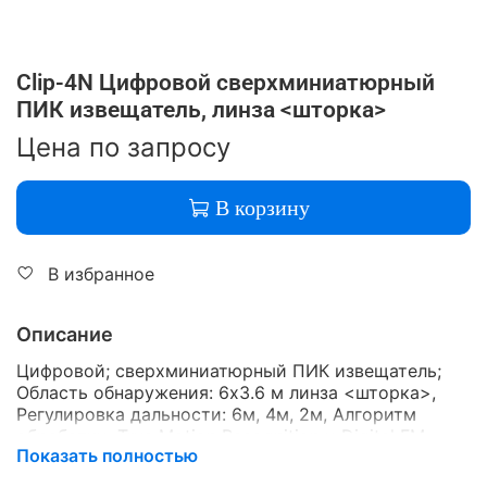
Clip-4N Цифровой сверхминиатюрный
ПИК извещатель, линза <шторка>
Цена по запросу
В корзину
В избранное
Описание
Цифровой; сверхминиатюрный ПИК извещатель;
Область обнаружения: 6х3.6 м линза <шторка>,
Регулировка дальности: 6м, 4м, 2м, Алгоритм
обработки: True Motion Recognition и Digital FM
Показать полностью
Processing,питание: 8..16В / 8мА, размеры: 70 x 28 x
25мм