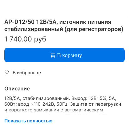
AP-D12/50 12В/5А, источник питания
стабилизированный (для регистраторов)
1 740.00 руб
В корзину
В избранное
Описание
12В/5А, стабилизированный. Выход: 12В±5%, 5А,
60Вт; вход ~110-242В, 50Гц. Защита от перегрузки
и короткого замыкания с автоматическим
восстановлением. Корпус 110×52×37мм, 0°С до
Показать полностью
+40°С, 10-90% RH, вес 150гр.