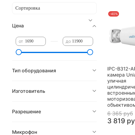
-40%
Цена
—
от
до
IPC-B312-A
Тип оборудования
камера Uni
уличная
цилиндриче
Изготовитель
встроенны
моторизов
объективо
Разрешение
6 365 руб
3 819 р
Микрофон