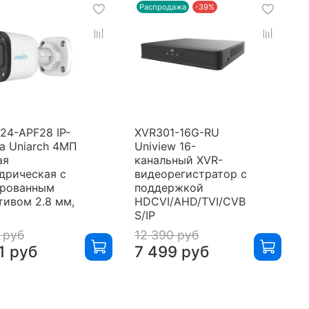
Распродажа
-39%
124-APF28 IP-
XVR301-16G-RU
а Uniarch 4МП
Uniview 16-
ая
канальный XVR-
дрическая с
видеорегистратор с
рованным
поддержкой
тивом 2.8 мм,
HDCVI/AHD/TVI/CVB
S/IP
 руб
12 390 руб
1 руб
7 499 руб