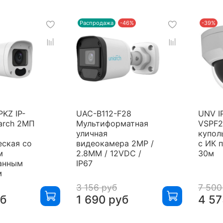
Распродажа
-46%
-39%
PKZ IP-
UAC-B112-F28
UNV I
arch 2МП
Мультиформатная
VSPF2
уличная
купол
ская со
видеокамера 2MP /
с ИК 
м
2.8MM / 12VDC /
30м
анным
IP67
м
3 156 руб
7 500
уб
1 690 руб
4 57