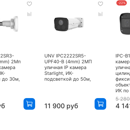
-22%
22SR3-
UNV IPC2222SR5-
IPC-B
4mm) 2Мп
UPF40-B (4mm) 2МП
камер
 камера
уличная IP камера
уличн
ИК-
Starlight, ИК-
цилин
 до 30м,
подсветкой до 50м,
фикси
объек
ИК по
5 280
уб
11 900 руб
4 14