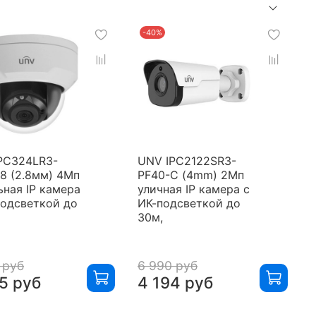
-40%
PC324LR3-
UNV IPC2122SR3-
8 (2.8мм) 4Мп
PF40-C (4mm) 2Мп
ьная IP камера
уличная IP камера с
подсветкой до
ИК-подсветкой до
30м,
 руб
6 990 руб
5 руб
4 194 руб