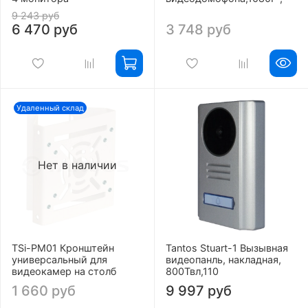
9 243 руб
6 470 руб
3 748 руб
Удаленный склад
Нет в наличии
TSi-PM01 Кронштейн
Tantos Stuart-1 Вызывная
универсальный для
видеопанль, накладная,
видеокамер на столб
800Твл,110
1 660 руб
9 997 руб