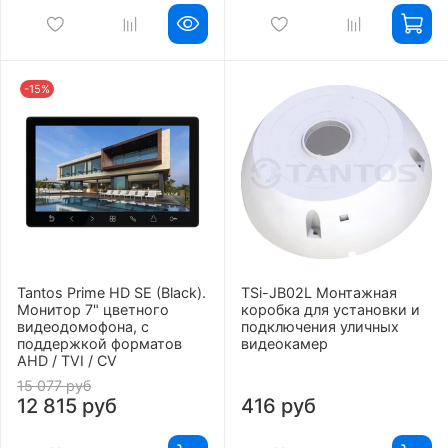
-15%
Tantos Prime HD SE (Black).
TSi-JB02L Монтажная
Монитор 7" цветного
коробка для установки и
видеодомофона, с
подключения уличных
поддержкой форматов
видеокамер
AHD / TVI / CV
15 077 руб
12 815 руб
416 руб