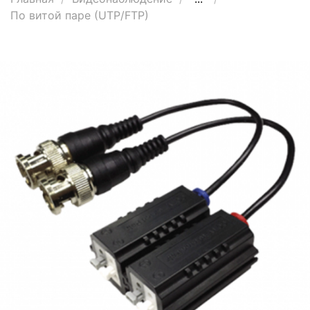
По витой паре (UTP/FTP)